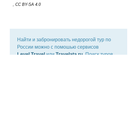
, CC BY-SA 4.0
Найти и забронировать недорогой тур по
России можно с помошью сервисов
Level.Travel
или
Travelata.ru
.
Поиск туров
осуществляется по базам данных 130
туроператоров в режиме онлайн.
Сравнивайте цены, выбирайте лучшие
варианты. Для оформления путевки вам не
придется отправляться в офис турагентства.
Об особенностях покупки тура онлайн
вы
можете узнать
здесь
.