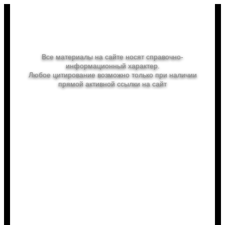
Отдых в России
Все материалы на сайте носят справочно-
информационный характер.
Любое цитирование возможно только при наличии
прямой активной ссылки на сайт
linefirst.ru
Выгодно купить
Туры
Билеты авиа
Билеты ж/д
Отели