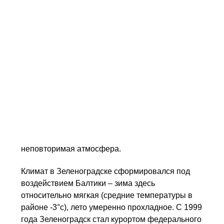
произошло перерождение рыбацкой деревушки
в курортный город Кранц. По итогам второй
Мировой войны Прусский Кранц стал нашим
Зеленоградском.
Любой , кто собрался посетить
Куршскую косу
,
обязательно побывает и в Зеленоградске, ведь
всего в двух километрах от города начинается
знаменитый Национальный парк. Отдых в
Зеленоградске это километры песчаных пляжей,
прогулки по местному променаду, бюветы с
минеральной водой, уникальная архитектура и
неповторимая атмосфера.
Климат в Зеленоградске сформировался под
воздействием Балтики – зима здесь
относительно мягкая (средние температуры в
районе -3°с), лето умеренно прохладное. С 1999
года Зеленоградск стал курортом федерального