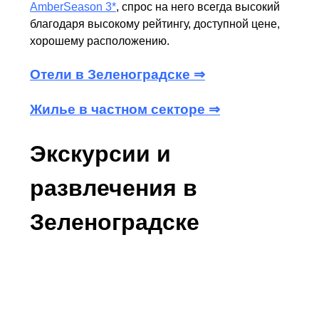
AmberSeason 3*
, спрос на него всегда высокий
благодаря высокому рейтингу, доступной цене,
хорошему расположению.
Отели в Зеленоградске ⇒
Жилье в частном секторе ⇒
Экскурсии и
развлечения в
Зеленоградске
Зеленоградск довольно маленький город, все
основные достопримечательности можно
осмотреть за один день. Для ежедневных
прогулок идеальное место – городской