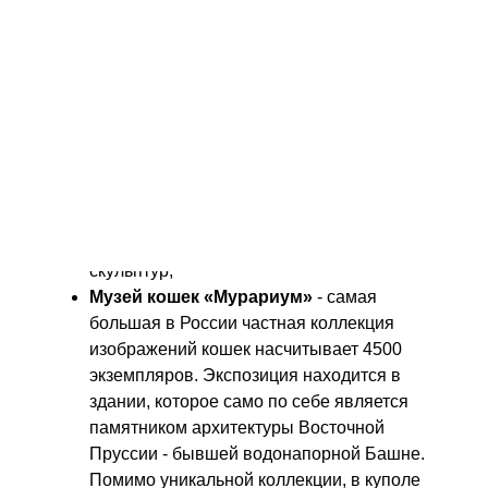
отличное начало для знакомства с
Национальным парком «Куршская коса», в
состав музейного комплекса входят два
основных здания и музей под открытым
небом, на территории которого находится
деревня времен эпохи викингов «Древняя
Самбия», вольер с копытными животными,
дендрарий культурных растений, причал с
катером, интерактивный комплекс, детский
городок и коллекция деревянных
скульптур;
Музей кошек «Мурариум»
- самая
большая в России частная коллекция
изображений кошек насчитывает 4500
экземпляров. Экспозиция находится в
здании, которое само по себе является
памятником архитектуры Восточной
Пруссии - бывшей водонапорной Башне.
Помимо уникальной коллекции, в куполе