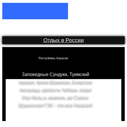
Отдых в России
Республика Хакасия
Заповедные Сундуки, Туимский
провал, тропа Шаманов, Боярская
писаница, крепость Чебаки, озеро
Улуг-Коль и, конечно, же Саяно-
Шушенская ГЭС - это все Хакасия!