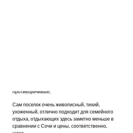
отдыха, лечения и общего оздоровления,
активного времяпрепровождения.
Отдых в Дагомысе
Популярным местом отдыха поселок стал в 80-х
годах прошлого столетия, когда там был
построен оздоровительный комплекс Дагомыс –
с отличной инфраструктурой, огромной
территорией, собственным выходом к морю.
Комплекс работает и сейчас, пользуется
устойчивым спросом, однако, отзывы крайне
противоречивые.
Сам поселок очень живописный, тихий,
ухоженный, отлично подходит для семейного
отдыха, отдыхающих здесь заметно меньше в
сравнении с Сочи и цены, соответственно,