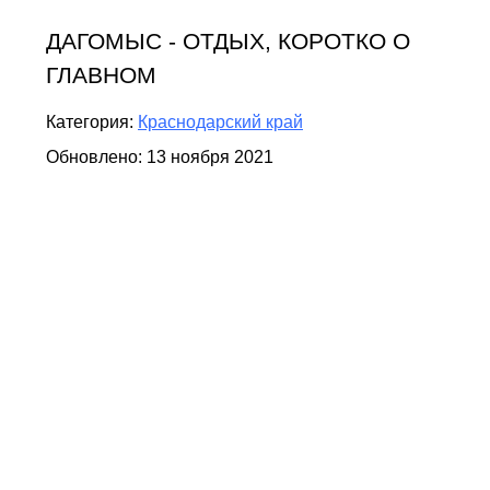
ДАГОМЫС - ОТДЫХ, КОРОТКО О
ГЛАВНОМ
Категория:
Краснодарский край
Обновлено: 13 ноября 2021
Дагомыс
один из наиболее популярных
микрорайонов Большого Сочи. Благодаря
близости двух рек и гор, здесь сформировался
свой микроклимат, более комфортный в летнюю
жару, нежели в самом
Сочи
.
В
Дагомысе
отличные условия для пляжного