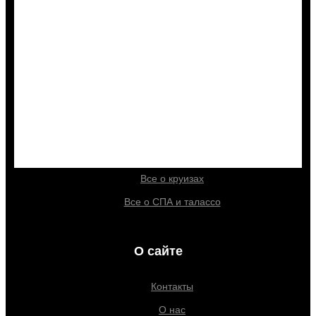
Отели
Санатории
Полезно знать
Как выбрать отель
Акция Ростуризма
Гиды и экскурсии
Все о круизах
Все о СПА и талассо
О сайте
Контакты
О нас