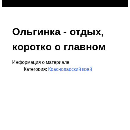
Ольгинка - отдых,
коротко о главном
Информация о материале
Категория:
Краснодарский край
Обновлено: 01 мая 2022
Ольгинка
– популярный курортный поселок,
входящий в состав Большого Туапсе. Это
универсальное место отдыха: здесь комфортно
абсолютно любой категории отдыхающих.