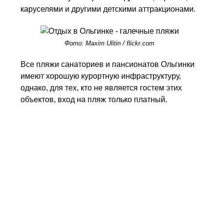
каруселями и другими детскими аттракционами.
Фото: Maxim Ulitin / flickr.com
Все пляжи санаториев и пансионатов Ольгинки
имеют хорошую курортную инфраструктуру,
однако, для тех, кто не является гостем этих
объектов, вход на пляж только платный.
По обе стороны от Центрального пляжа
находятся пляжи санаториев и пансионатов,
затем тянутся дикие пляжи.
Отели Ольгинки
В
Ольгинке
есть полный набор самого разного
уровня отелей, пансионатов, домов отдыха.